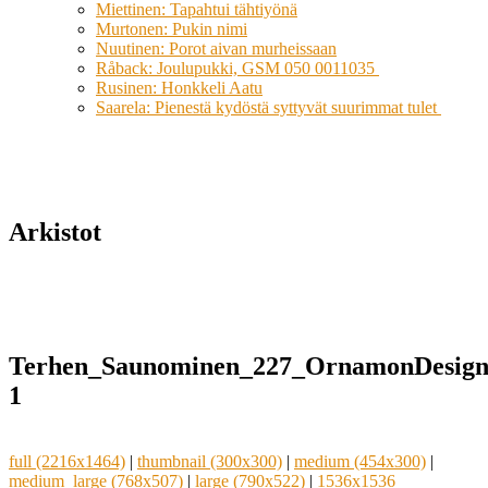
Miettinen: Tapahtui tähtiyönä
Murtonen: Pukin nimi
Nuutinen: Porot aivan murheissaan
Råback: Joulupukki, GSM 050 0011035
Rusinen: Honkkeli Aatu
Saarela: Pienestä kydöstä syttyvät suurimmat tulet
Arkistot
Terhen_Saunominen_227_OrnamonDesignJ
1
full (2216x1464)
|
thumbnail (300x300)
|
medium (454x300)
|
medium_large (768x507)
|
large (790x522)
|
1536x1536