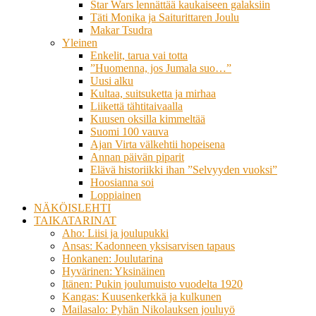
Star Wars lennättää kaukaiseen galaksiin
Täti Monika ja Saiturittaren Joulu
Makar Tsudra
Yleinen
Enkelit, tarua vai totta
”Huomenna, jos Jumala suo…”
Uusi alku
Kultaa, suitsuketta ja mirhaa
Liikettä tähtitaivaalla
Kuusen oksilla kimmeltää
Suomi 100 vauva
Ajan Virta välkehtii hopeisena
Annan päivän piparit
Elävä historiikki ihan ”Selvyyden vuoksi”
Hoosianna soi
Loppiainen
NÄKÖISLEHTI
TAIKATARINAT
Aho: Liisi ja joulupukki
Ansas: Kadonneen yksisarvisen tapaus
Honkanen: Joulutarina
Hyvärinen: Yksinäinen
Itänen: Pukin joulumuisto vuodelta 1920
Kangas: Kuusenkerkkä ja kulkunen
Mailasalo: Pyhän Nikolauksen jouluyö