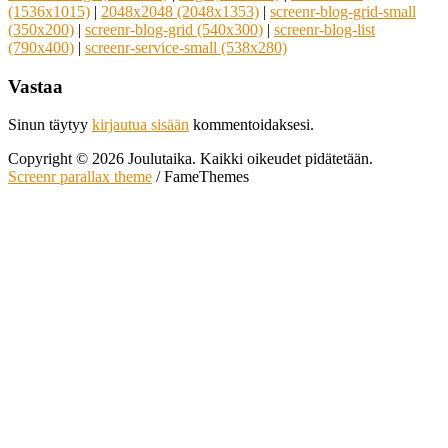
(1536x1015)
|
2048x2048 (2048x1353)
|
screenr-blog-grid-small
(350x200)
|
screenr-blog-grid (540x300)
|
screenr-blog-list
(790x400)
|
screenr-service-small (538x280)
Vastaa
Sinun täytyy
kirjautua sisään
kommentoidaksesi.
Copyright © 2026 Joulutaika. Kaikki oikeudet pidätetään.
Screenr parallax theme
/ FameThemes