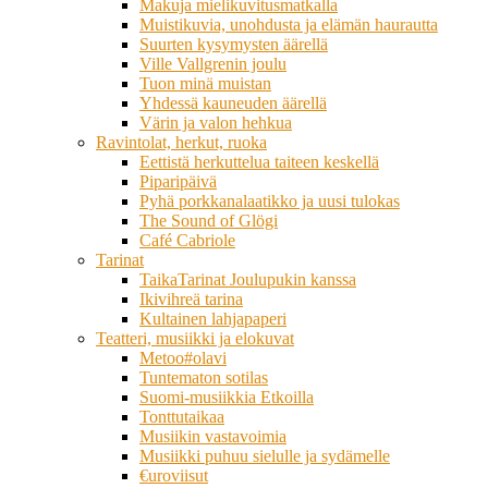
Makuja mielikuvitusmatkalla
Muistikuvia, unohdusta ja elämän haurautta
Suurten kysymysten äärellä
Ville Vallgrenin joulu
Tuon minä muistan
Yhdessä kauneuden äärellä
Värin ja valon hehkua
Ravintolat, herkut, ruoka
Eettistä herkuttelua taiteen keskellä
Piparipäivä
Pyhä porkkanalaatikko ja uusi tulokas
The Sound of Glögi
Café Cabriole
Tarinat
TaikaTarinat Joulupukin kanssa
Ikivihreä tarina
Kultainen lahjapaperi
Teatteri, musiikki ja elokuvat
Metoo#olavi
Tuntematon sotilas
Suomi-musiikkia Etkoilla
Tonttutaikaa
Musiikin vastavoimia
Musiikki puhuu sielulle ja sydämelle
€uroviisut