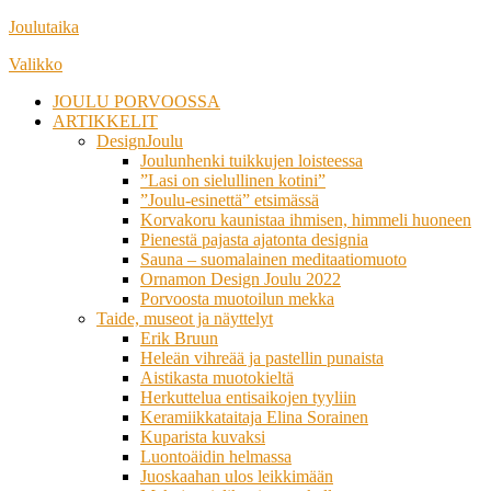
Siirry
Joulutaika
suoraan
Valikko
sisältöön
JOULU PORVOOSSA
ARTIKKELIT
DesignJoulu
Joulunhenki tuikkujen loisteessa
”Lasi on sielullinen kotini”
”Joulu-esinettä” etsimässä
Korvakoru kaunistaa ihmisen, himmeli huoneen
Pienestä pajasta ajatonta designia
Sauna – suomalainen meditaatiomuoto
Ornamon Design Joulu 2022
Porvoosta muotoilun mekka
Taide, museot ja näyttelyt
Erik Bruun
Heleän vihreää ja pastellin punaista
Aistikasta muotokieltä
Herkuttelua entisaikojen tyyliin
Keramiikkataitaja Elina Sorainen
Kuparista kuvaksi
Luontoäidin helmassa
Juoskaahan ulos leikkimään