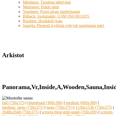
Miettinen: Tapahtui tähtiyönä
Murtonen: Pukin nimi
Nuutinen: Porot aivan murheissaan
Råback: Joulupukki, GSM 050 0011035
Rusinen: Honkkeli Aatu
Saarela: Pienestä kydöstä syttyvät suurimmat tulet
Arkistot
Panorama,Vr,Inside,A,Wooden,Sauna,Insid
full (750x375)
|
thumbnail (300x300)
|
medium (600x300)
|
medium_large (750x375)
|
large (750x375)
|
1536x1536 (750x375)
|
2048x2048 (750x375)
|
screenr-blog-grid-small (350x200)
|
screenr-