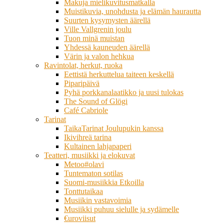
Makuja mielikuvitusmatkalla
Muistikuvia, unohdusta ja elämän haurautta
Suurten kysymysten äärellä
Ville Vallgrenin joulu
Tuon minä muistan
Yhdessä kauneuden äärellä
Värin ja valon hehkua
Ravintolat, herkut, ruoka
Eettistä herkuttelua taiteen keskellä
Piparipäivä
Pyhä porkkanalaatikko ja uusi tulokas
The Sound of Glögi
Café Cabriole
Tarinat
TaikaTarinat Joulupukin kanssa
Ikivihreä tarina
Kultainen lahjapaperi
Teatteri, musiikki ja elokuvat
Metoo#olavi
Tuntematon sotilas
Suomi-musiikkia Etkoilla
Tonttutaikaa
Musiikin vastavoimia
Musiikki puhuu sielulle ja sydämelle
€uroviisut