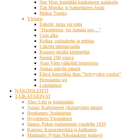
Star Wars lennättää kaukaiseen galaksiin
Täti Monika ja Saiturittaren Joulu
Makar Tsudra
Yleinen
Enkelit, tarua vai totta
”Huomenna, jos Jumala suo…”
Uusi alku
Kultaa, suitsuketta ja mirhaa
Liikettä tähtitaivaalla
Kuusen oksilla kimmeltää
Suomi 100 vauva
Ajan Virta välkehtii hopeisena
Annan päivän piparit
Elävä historiikki ihan ”Selvyyden vuoksi”
Hoosianna soi
Loppiainen
NÄKÖISLEHTI
TAIKATARINAT
Aho: Liisi ja joulupukki
Ansas: Kadonneen yksisarvisen tapaus
Honkanen: Joulutarina
Hyvärinen: Yksinäinen
Itänen: Pukin joulumuisto vuodelta 1920
Kangas: Kuusenkerkkä ja kulkunen
Mailasalo: Pyhän Nikolauksen jouluyö