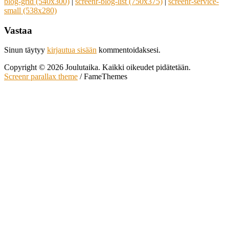
blog-grid (540x300)
|
screenr-blog-list (750x375)
|
screenr-service-
small (538x280)
Vastaa
Sinun täytyy
kirjautua sisään
kommentoidaksesi.
Copyright © 2026 Joulutaika. Kaikki oikeudet pidätetään.
Screenr parallax theme
/ FameThemes