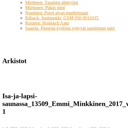
Miettinen: Tapahtui tähtiyönä
Murtonen: Pukin nimi
Nuutinen: Porot aivan murheissaan
Råback: Joulupukki, GSM 050 0011035
Rusinen: Honkkeli Aatu
Saarela: Pienestä kydöstä syttyvät suurimmat tulet
Arkistot
Isa-ja-lapsi-
saunassa_13509_Emmi_Minkkinen_2017_w
1