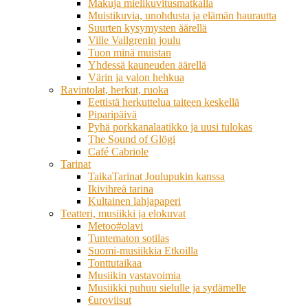
Makuja mielikuvitusmatkalla
Muistikuvia, unohdusta ja elämän haurautta
Suurten kysymysten äärellä
Ville Vallgrenin joulu
Tuon minä muistan
Yhdessä kauneuden äärellä
Värin ja valon hehkua
Ravintolat, herkut, ruoka
Eettistä herkuttelua taiteen keskellä
Piparipäivä
Pyhä porkkanalaatikko ja uusi tulokas
The Sound of Glögi
Café Cabriole
Tarinat
TaikaTarinat Joulupukin kanssa
Ikivihreä tarina
Kultainen lahjapaperi
Teatteri, musiikki ja elokuvat
Metoo#olavi
Tuntematon sotilas
Suomi-musiikkia Etkoilla
Tonttutaikaa
Musiikin vastavoimia
Musiikki puhuu sielulle ja sydämelle
€uroviisut