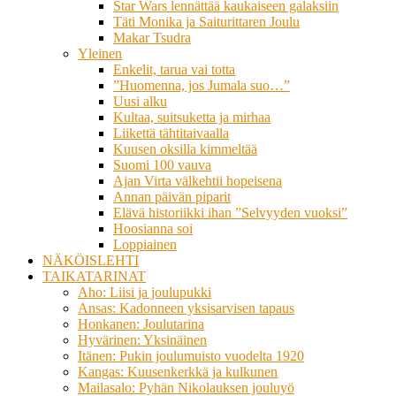
Star Wars lennättää kaukaiseen galaksiin
Täti Monika ja Saiturittaren Joulu
Makar Tsudra
Yleinen
Enkelit, tarua vai totta
”Huomenna, jos Jumala suo…”
Uusi alku
Kultaa, suitsuketta ja mirhaa
Liikettä tähtitaivaalla
Kuusen oksilla kimmeltää
Suomi 100 vauva
Ajan Virta välkehtii hopeisena
Annan päivän piparit
Elävä historiikki ihan ”Selvyyden vuoksi”
Hoosianna soi
Loppiainen
NÄKÖISLEHTI
TAIKATARINAT
Aho: Liisi ja joulupukki
Ansas: Kadonneen yksisarvisen tapaus
Honkanen: Joulutarina
Hyvärinen: Yksinäinen
Itänen: Pukin joulumuisto vuodelta 1920
Kangas: Kuusenkerkkä ja kulkunen
Mailasalo: Pyhän Nikolauksen jouluyö