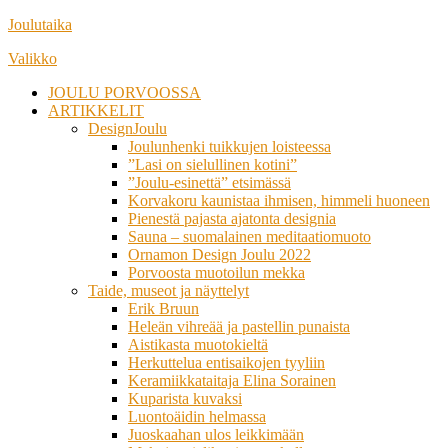
Siirry
Joulutaika
suoraan
Valikko
sisältöön
JOULU PORVOOSSA
ARTIKKELIT
DesignJoulu
Joulunhenki tuikkujen loisteessa
”Lasi on sielullinen kotini”
”Joulu-esinettä” etsimässä
Korvakoru kaunistaa ihmisen, himmeli huoneen
Pienestä pajasta ajatonta designia
Sauna – suomalainen meditaatiomuoto
Ornamon Design Joulu 2022
Porvoosta muotoilun mekka
Taide, museot ja näyttelyt
Erik Bruun
Heleän vihreää ja pastellin punaista
Aistikasta muotokieltä
Herkuttelua entisaikojen tyyliin
Keramiikkataitaja Elina Sorainen
Kuparista kuvaksi
Luontoäidin helmassa
Juoskaahan ulos leikkimään