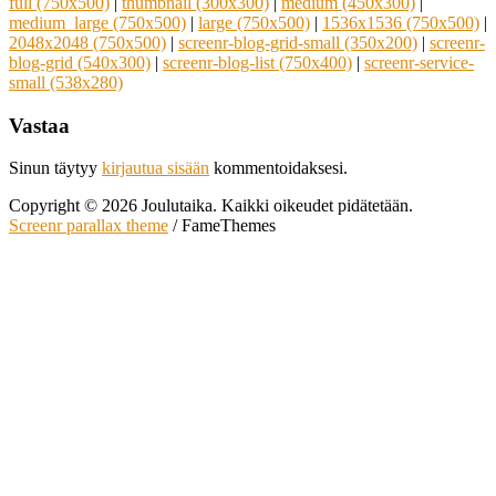
full (750x500)
|
thumbnail (300x300)
|
medium (450x300)
|
medium_large (750x500)
|
large (750x500)
|
1536x1536 (750x500)
|
2048x2048 (750x500)
|
screenr-blog-grid-small (350x200)
|
screenr-
blog-grid (540x300)
|
screenr-blog-list (750x400)
|
screenr-service-
small (538x280)
Vastaa
Sinun täytyy
kirjautua sisään
kommentoidaksesi.
Copyright © 2026 Joulutaika. Kaikki oikeudet pidätetään.
Screenr parallax theme
/ FameThemes