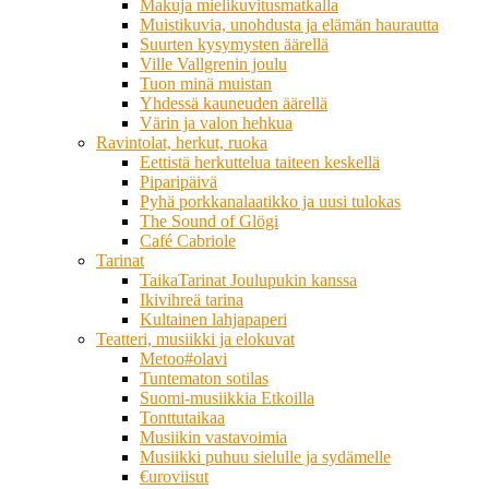
Makuja mielikuvitusmatkalla
Muistikuvia, unohdusta ja elämän haurautta
Suurten kysymysten äärellä
Ville Vallgrenin joulu
Tuon minä muistan
Yhdessä kauneuden äärellä
Värin ja valon hehkua
Ravintolat, herkut, ruoka
Eettistä herkuttelua taiteen keskellä
Piparipäivä
Pyhä porkkanalaatikko ja uusi tulokas
The Sound of Glögi
Café Cabriole
Tarinat
TaikaTarinat Joulupukin kanssa
Ikivihreä tarina
Kultainen lahjapaperi
Teatteri, musiikki ja elokuvat
Metoo#olavi
Tuntematon sotilas
Suomi-musiikkia Etkoilla
Tonttutaikaa
Musiikin vastavoimia
Musiikki puhuu sielulle ja sydämelle
€uroviisut