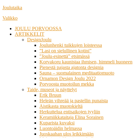
Siirry
Joulutaika
suoraan
Valikko
sisältöön
JOULU PORVOOSSA
ARTIKKELIT
DesignJoulu
Joulunhenki tuikkujen loisteessa
”Lasi on sielullinen kotini”
”Joulu-esinettä” etsimässä
Korvakoru kaunistaa ihmisen, himmeli huoneen
Pienestä pajasta ajatonta designia
Sauna – suomalainen meditaatiomuoto
Ornamon Design Joulu 2022
Porvoosta muotoilun mekka
Taide, museot ja näyttelyt
Erik Bruun
Heleän vihreää ja pastellin punaista
Aistikasta muotokieltä
Herkuttelua entisaikojen tyyliin
Keramiikkataitaja Elina Sorainen
Kuparista kuvaksi
Luontoäidin helmassa
Juoskaahan ulos leikkimään