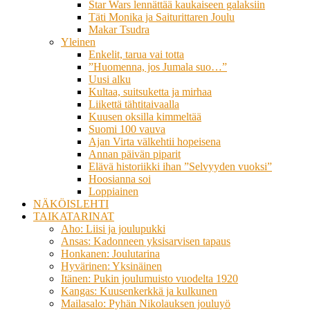
Star Wars lennättää kaukaiseen galaksiin
Täti Monika ja Saiturittaren Joulu
Makar Tsudra
Yleinen
Enkelit, tarua vai totta
”Huomenna, jos Jumala suo…”
Uusi alku
Kultaa, suitsuketta ja mirhaa
Liikettä tähtitaivaalla
Kuusen oksilla kimmeltää
Suomi 100 vauva
Ajan Virta välkehtii hopeisena
Annan päivän piparit
Elävä historiikki ihan ”Selvyyden vuoksi”
Hoosianna soi
Loppiainen
NÄKÖISLEHTI
TAIKATARINAT
Aho: Liisi ja joulupukki
Ansas: Kadonneen yksisarvisen tapaus
Honkanen: Joulutarina
Hyvärinen: Yksinäinen
Itänen: Pukin joulumuisto vuodelta 1920
Kangas: Kuusenkerkkä ja kulkunen
Mailasalo: Pyhän Nikolauksen jouluyö