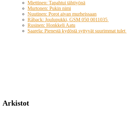
Miettinen: Tapahtui tähtiyönä
Murtonen: Pukin nimi
Nuutinen: Porot aivan murheissaan
Råback: Joulupukki, GSM 050 0011035
Rusinen: Honkkeli Aatu
Saarela: Pienestä kydöstä syttyvät suurimmat tulet
Arkistot