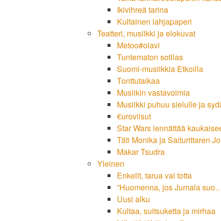
Ikivihreä tarina
Kultainen lahjapaperi
Teatteri, musiikki ja elokuvat
Metoo#olavi
Tuntematon sotilas
Suomi-musiikkia Etkoilla
Tonttutaikaa
Musiikin vastavoimia
Musiikki puhuu sielulle ja sy
€uroviisut
Star Wars lennättää kaukaise
Täti Monika ja Saiturittaren J
Makar Tsudra
Yleinen
Enkelit, tarua vai totta
”Huomenna, jos Jumala suo
Uusi alku
Kultaa, suitsuketta ja mirhaa