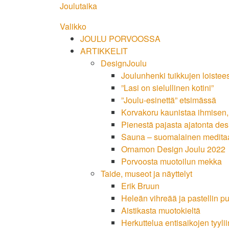
Siirry
Joulutaika
suoraan
Valikko
sisältöön
JOULU PORVOOSSA
ARTIKKELIT
DesignJoulu
Joulunhenki tuikkujen loistee
”Lasi on sielullinen kotini”
”Joulu-esinettä” etsimässä
Korvakoru kaunistaa ihmisen
Pienestä pajasta ajatonta des
Sauna – suomalainen medita
Ornamon Design Joulu 2022
Porvoosta muotoilun mekka
Taide, museot ja näyttelyt
Erik Bruun
Heleän vihreää ja pastellin p
Aistikasta muotokieltä
Herkuttelua entisaikojen tyylii