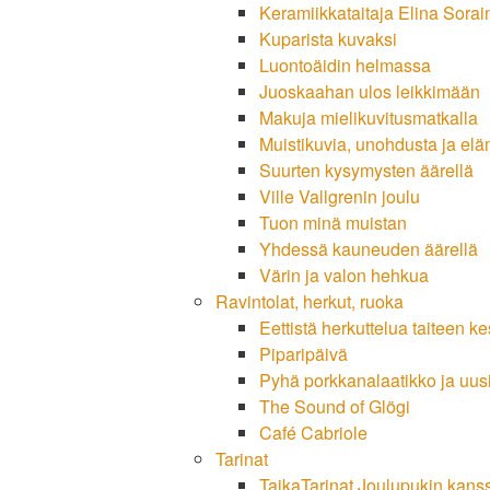
Keramiikkataitaja Elina Sora
Kuparista kuvaksi
Luontoäidin helmassa
Juoskaahan ulos leikkimään
Makuja mielikuvitusmatkalla
Muistikuvia, unohdusta ja el
Suurten kysymysten äärellä
Ville Vallgrenin joulu
Tuon minä muistan
Yhdessä kauneuden äärellä
Värin ja valon hehkua
Ravintolat, herkut, ruoka
Eettistä herkuttelua taiteen ke
Piparipäivä
Pyhä porkkanalaatikko ja uusi
The Sound of Glögi
Café Cabriole
Tarinat
TaikaTarinat Joulupukin kans