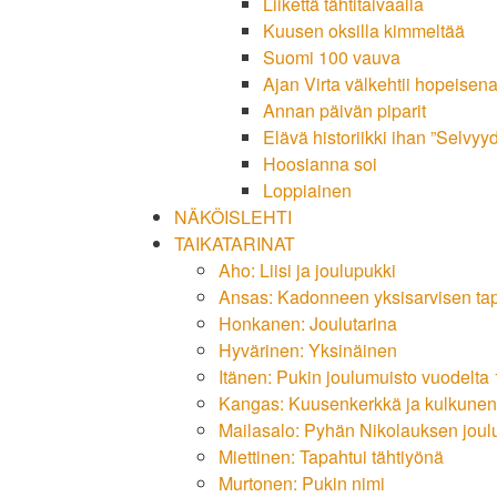
Liikettä tähtitaivaalla
Kuusen oksilla kimmeltää
Suomi 100 vauva
Ajan Virta välkehtii hopeisen
Annan päivän piparit
Elävä historiikki ihan ”Selvyy
Hoosianna soi
Loppiainen
NÄKÖISLEHTI
TAIKATARINAT
Aho: Liisi ja joulupukki
Ansas: Kadonneen yksisarvisen ta
Honkanen: Joulutarina
Hyvärinen: Yksinäinen
Itänen: Pukin joulumuisto vuodelta
Kangas: Kuusenkerkkä ja kulkunen
Mailasalo: Pyhän Nikolauksen joul
Miettinen: Tapahtui tähtiyönä
Murtonen: Pukin nimi