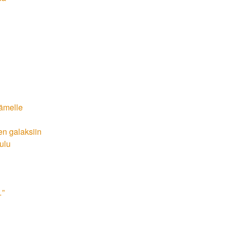
dämelle
en galaksiin
oulu
…”