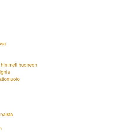
ssa
, himmeli huoneen
ignia
atiomuoto
unaista
n