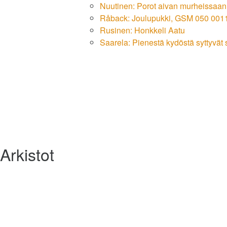
Nuutinen: Porot aivan murheissaan
Råback: Joulupukki, GSM 050 00
Rusinen: Honkkeli Aatu
Saarela: Pienestä kydöstä syttyvät
Arkistot