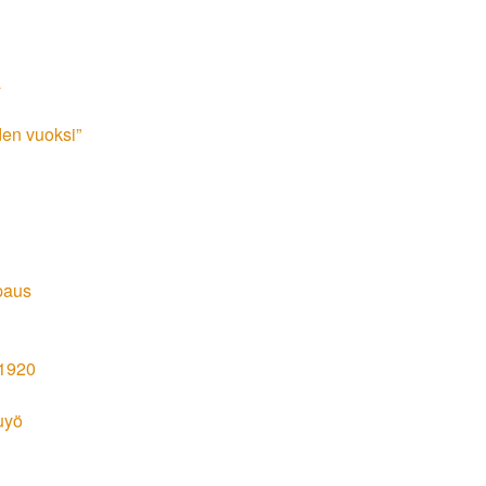
a
den vuoksi”
paus
 1920
uyö