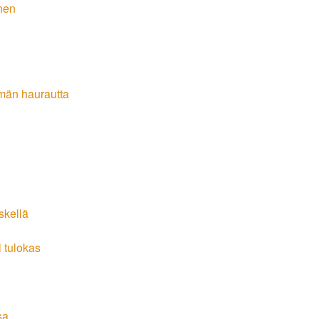
inen
ämän haurautta
skellä
 tulokas
sa