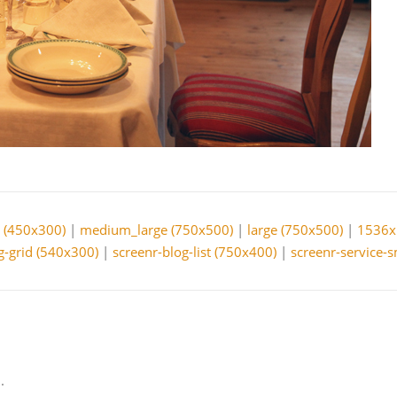
(450x300)
|
medium_large (750x500)
|
large (750x500)
|
1536x
g-grid (540x300)
|
screenr-blog-list (750x400)
|
screenr-service-
.