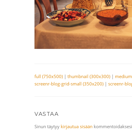
full (750x500)
|
thumbnail (300x300)
|
medium 
screenr-blog-grid-small (350x200)
|
screenr-blo
VASTAA
Sinun täytyy
kirjautua sisään
kommentoidaksesi