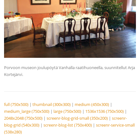
Porvoon museon joulupöytä Vanhalla raatihuoneella, suunnitellut Arja
Kortejärvi.
full (750x500)
|
thumbnail (300x300)
|
medium (450x300)
|
medium_large (750x500)
|
large (750x500)
|
1536x1536 (750x500)
|
2048x2048 (750x500)
|
screenr-blog-grid-small (350x200)
|
screenr-
blog-grid (540x300)
|
screenr-blog-list (750x400)
|
screenr-service-small
(538x280)