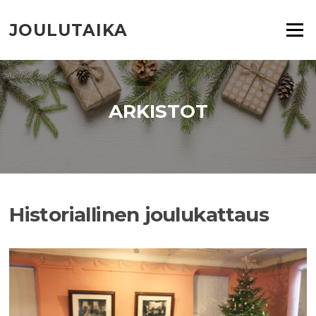
Siirry
suoraan
JOULUTAIKA
Valikko
sisältöön
ARKISTOT
Historiallinen joulukattaus