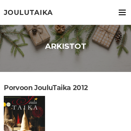
Siirry
suoraan
JOULUTAIKA
Valikko
sisältöön
ARKISTOT
Porvoon JouluTaika 2012