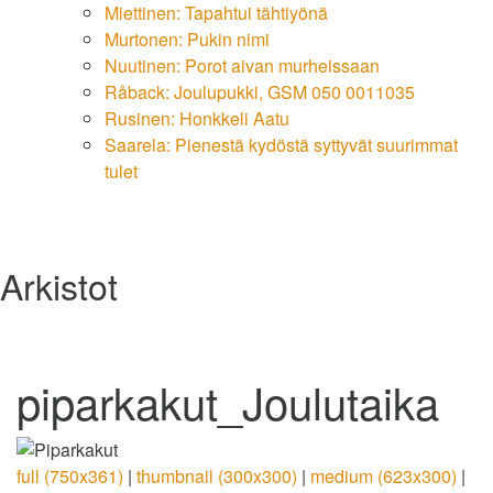
Miettinen: Tapahtui tähtiyönä
Murtonen: Pukin nimi
Nuutinen: Porot aivan murheissaan
Råback: Joulupukki, GSM 050 0011035
Rusinen: Honkkeli Aatu
Saarela: Pienestä kydöstä syttyvät suurimmat
tulet
Arkistot
piparkakut_Joulutaika
full (750x361)
|
thumbnail (300x300)
|
medium (623x300)
|