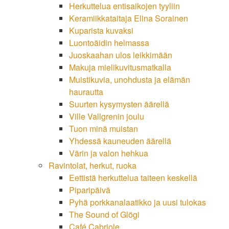
Herkuttelua entisaikojen tyyliin
Keramiikkataitaja Elina Sorainen
Kuparista kuvaksi
Luontoäidin helmassa
Juoskaahan ulos leikkimään
Makuja mielikuvitusmatkalla
Muistikuvia, unohdusta ja elämän
haurautta
Suurten kysymysten äärellä
Ville Vallgrenin joulu
Tuon minä muistan
Yhdessä kauneuden äärellä
Värin ja valon hehkua
Ravintolat, herkut, ruoka
Eettistä herkuttelua taiteen keskellä
Piparipäivä
Pyhä porkkanalaatikko ja uusi tulokas
The Sound of Glögi
Café Cabriole