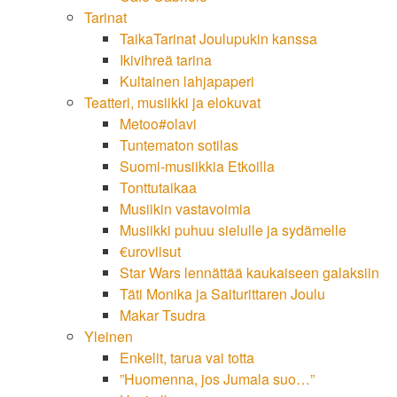
Tarinat
TaikaTarinat Joulupukin kanssa
Ikivihreä tarina
Kultainen lahjapaperi
Teatteri, musiikki ja elokuvat
Metoo#olavi
Tuntematon sotilas
Suomi-musiikkia Etkoilla
Tonttutaikaa
Musiikin vastavoimia
Musiikki puhuu sielulle ja sydämelle
€uroviisut
Star Wars lennättää kaukaiseen galaksiin
Täti Monika ja Saiturittaren Joulu
Makar Tsudra
Yleinen
Enkelit, tarua vai totta
”Huomenna, jos Jumala suo…”