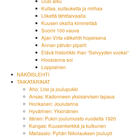
Uusi alku
Kultaa, suitsuketta ja mirhaa
Liikettä tähtitaivaalla
Kuusen oksilla kimmeltää
Suomi 100 vauva
Ajan Virta välkehtii hopeisena
Annan päivän piparit
Elävä historiikki ihan ”Selvyyden vuoksi”
Hoosianna soi
Loppiainen
NÄKÖISLEHTI
TAIKATARINAT
Aho: Liisi ja joulupukki
Ansas: Kadonneen yksisarvisen tapaus
Honkanen: Joulutarina
Hyvärinen: Yksinäinen
Itänen: Pukin joulumuisto vuodelta 1920
Kangas: Kuusenkerkkä ja kulkunen
Mailasalo: Pyhän Nikolauksen jouluyö