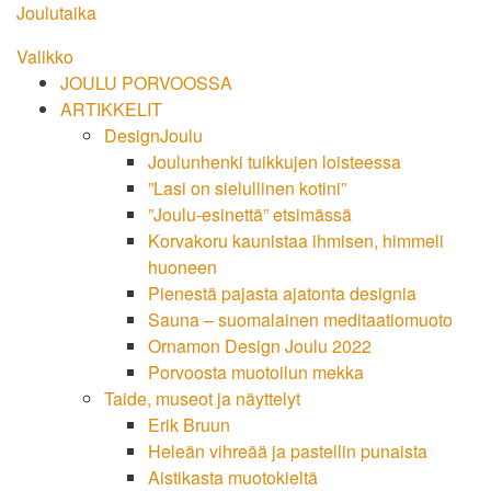
Siirry
Joulutaika
suoraan
Valikko
sisältöön
JOULU PORVOOSSA
ARTIKKELIT
DesignJoulu
Joulunhenki tuikkujen loisteessa
”Lasi on sielullinen kotini”
”Joulu-esinettä” etsimässä
Korvakoru kaunistaa ihmisen, himmeli
huoneen
Pienestä pajasta ajatonta designia
Sauna – suomalainen meditaatiomuoto
Ornamon Design Joulu 2022
Porvoosta muotoilun mekka
Taide, museot ja näyttelyt
Erik Bruun
Heleän vihreää ja pastellin punaista
Aistikasta muotokieltä