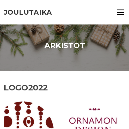
Siirry
suoraan
JOULUTAIKA
Valikko
sisältöön
ARKISTOT
LOGO2022