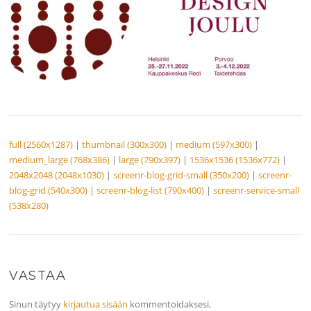
full (2560x1287)
|
thumbnail (300x300)
|
medium (597x300)
|
medium_large (768x386)
|
large (790x397)
|
1536x1536 (1536x772)
|
2048x2048 (2048x1030)
|
screenr-blog-grid-small (350x200)
|
screenr-
blog-grid (540x300)
|
screenr-blog-list (790x400)
|
screenr-service-small
(538x280)
VASTAA
Sinun täytyy
kirjautua sisään
kommentoidaksesi.