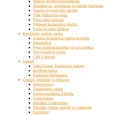
Makuja mielikuvitusmatkalla
Muistikuvia, unohdusta ja elämän haurautta
Suurten kysymysten äärellä
Ville Vallgrenin joulu
Tuon minä muistan
Yhdessä kauneuden äärellä
Värin ja valon hehkua
Ravintolat, herkut, ruoka
Eettistä herkuttelua taiteen keskellä
Piparipäivä
Pyhä porkkanalaatikko ja uusi tulokas
The Sound of Glögi
Café Cabriole
Tarinat
TaikaTarinat Joulupukin kanssa
Ikivihreä tarina
Kultainen lahjapaperi
Teatteri, musiikki ja elokuvat
Metoo#olavi
Tuntematon sotilas
Suomi-musiikkia Etkoilla
Tonttutaikaa
Musiikin vastavoimia
Musiikki puhuu sielulle ja sydämelle
€uroviisut