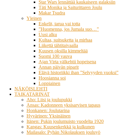
Star Wars lennättää kaukaiseen galaksiin
Täti Monika ja Saiturittaren Joulu
Makar Tsudra
Yleinen
Enkelit, tarua vai totta
”Huomenna, jos Jumala suo…”
Uusi alku
Kultaa, suitsuketta ja mirhaa
Liikettä tähtitaivaalla
Kuusen oksilla kimmeltää
Suomi 100 vauva
Ajan Virta välkehtii hopeisena
Annan päivän piparit
Elävä historiikki ihan ”Selvyyden vuoksi”
Hoosianna soi
Loppiainen
NÄKÖISLEHTI
TAIKATARINAT
Aho: Liisi ja joulupukki
Ansas: Kadonneen yksisarvisen tapaus
Honkanen: Joulutarina
Hyvärinen: Yksinäinen
Itänen: Pukin joulumuisto vuodelta 1920
Kangas: Kuusenkerkkä ja kulkunen
Mailasalo: Pyhän Nikolauksen jouluyö