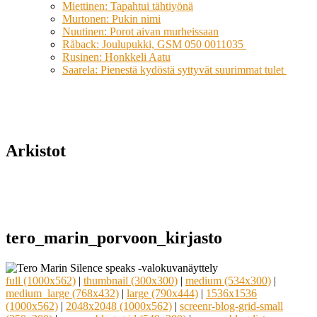
Miettinen: Tapahtui tähtiyönä
Murtonen: Pukin nimi
Nuutinen: Porot aivan murheissaan
Råback: Joulupukki, GSM 050 0011035
Rusinen: Honkkeli Aatu
Saarela: Pienestä kydöstä syttyvät suurimmat tulet
Arkistot
tero_marin_porvoon_kirjasto
full (1000x562)
|
thumbnail (300x300)
|
medium (534x300)
|
medium_large (768x432)
|
large (790x444)
|
1536x1536
(1000x562)
|
2048x2048 (1000x562)
|
screenr-blog-grid-small