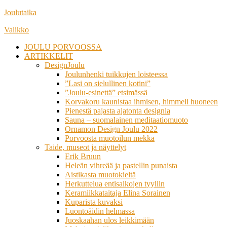
Siirry
Joulutaika
suoraan
Valikko
sisältöön
JOULU PORVOOSSA
ARTIKKELIT
DesignJoulu
Joulunhenki tuikkujen loisteessa
”Lasi on sielullinen kotini”
”Joulu-esinettä” etsimässä
Korvakoru kaunistaa ihmisen, himmeli huoneen
Pienestä pajasta ajatonta designia
Sauna – suomalainen meditaatiomuoto
Ornamon Design Joulu 2022
Porvoosta muotoilun mekka
Taide, museot ja näyttelyt
Erik Bruun
Heleän vihreää ja pastellin punaista
Aistikasta muotokieltä
Herkuttelua entisaikojen tyyliin
Keramiikkataitaja Elina Sorainen
Kuparista kuvaksi
Luontoäidin helmassa
Juoskaahan ulos leikkimään