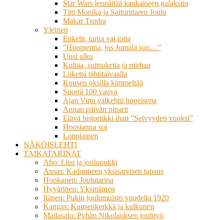
Star Wars lennättää kaukaiseen galaksiin
Täti Monika ja Saiturittaren Joulu
Makar Tsudra
Yleinen
Enkelit, tarua vai totta
”Huomenna, jos Jumala suo…”
Uusi alku
Kultaa, suitsuketta ja mirhaa
Liikettä tähtitaivaalla
Kuusen oksilla kimmeltää
Suomi 100 vauva
Ajan Virta välkehtii hopeisena
Annan päivän piparit
Elävä historiikki ihan ”Selvyyden vuoksi”
Hoosianna soi
Loppiainen
NÄKÖISLEHTI
TAIKATARINAT
Aho: Liisi ja joulupukki
Ansas: Kadonneen yksisarvisen tapaus
Honkanen: Joulutarina
Hyvärinen: Yksinäinen
Itänen: Pukin joulumuisto vuodelta 1920
Kangas: Kuusenkerkkä ja kulkunen
Mailasalo: Pyhän Nikolauksen jouluyö