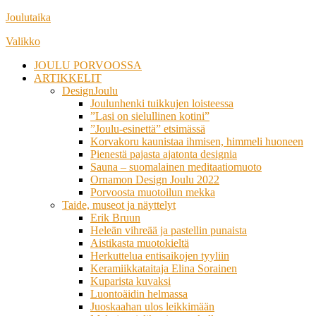
Siirry
Joulutaika
suoraan
Valikko
sisältöön
JOULU PORVOOSSA
ARTIKKELIT
DesignJoulu
Joulunhenki tuikkujen loisteessa
”Lasi on sielullinen kotini”
”Joulu-esinettä” etsimässä
Korvakoru kaunistaa ihmisen, himmeli huoneen
Pienestä pajasta ajatonta designia
Sauna – suomalainen meditaatiomuoto
Ornamon Design Joulu 2022
Porvoosta muotoilun mekka
Taide, museot ja näyttelyt
Erik Bruun
Heleän vihreää ja pastellin punaista
Aistikasta muotokieltä
Herkuttelua entisaikojen tyyliin
Keramiikkataitaja Elina Sorainen
Kuparista kuvaksi
Luontoäidin helmassa
Juoskaahan ulos leikkimään