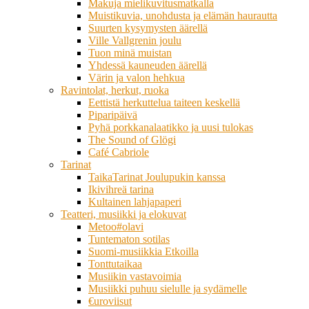
Makuja mielikuvitusmatkalla
Muistikuvia, unohdusta ja elämän haurautta
Suurten kysymysten äärellä
Ville Vallgrenin joulu
Tuon minä muistan
Yhdessä kauneuden äärellä
Värin ja valon hehkua
Ravintolat, herkut, ruoka
Eettistä herkuttelua taiteen keskellä
Piparipäivä
Pyhä porkkanalaatikko ja uusi tulokas
The Sound of Glögi
Café Cabriole
Tarinat
TaikaTarinat Joulupukin kanssa
Ikivihreä tarina
Kultainen lahjapaperi
Teatteri, musiikki ja elokuvat
Metoo#olavi
Tuntematon sotilas
Suomi-musiikkia Etkoilla
Tonttutaikaa
Musiikin vastavoimia
Musiikki puhuu sielulle ja sydämelle
€uroviisut