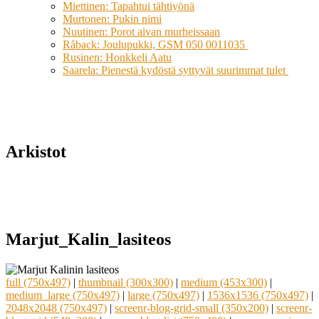
Miettinen: Tapahtui tähtiyönä
Murtonen: Pukin nimi
Nuutinen: Porot aivan murheissaan
Råback: Joulupukki, GSM 050 0011035
Rusinen: Honkkeli Aatu
Saarela: Pienestä kydöstä syttyvät suurimmat tulet
Arkistot
Marjut_Kalin_lasiteos
full (750x497)
|
thumbnail (300x300)
|
medium (453x300)
|
medium_large (750x497)
|
large (750x497)
|
1536x1536 (750x497)
|
2048x2048 (750x497)
|
screenr-blog-grid-small (350x200)
|
screenr-