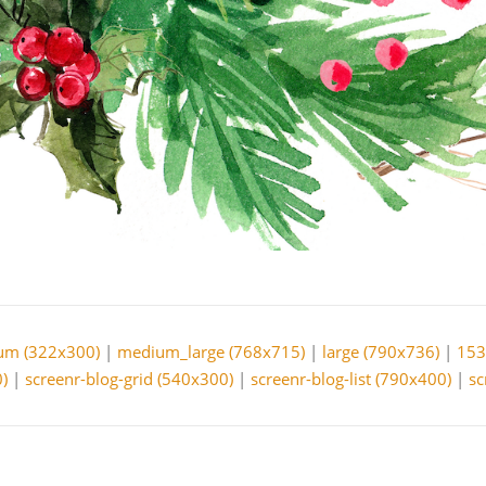
um (322x300)
|
medium_large (768x715)
|
large (790x736)
|
153
)
|
screenr-blog-grid (540x300)
|
screenr-blog-list (790x400)
|
sc