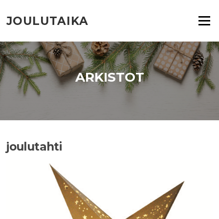
Siirry
suoraan
JOULUTAIKA
Valikko
sisältöön
ARKISTOT
joulutahti