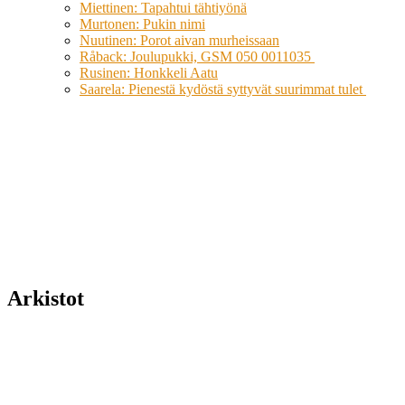
Miettinen: Tapahtui tähtiyönä
Murtonen: Pukin nimi
Nuutinen: Porot aivan murheissaan
Råback: Joulupukki, GSM 050 0011035
Rusinen: Honkkeli Aatu
Saarela: Pienestä kydöstä syttyvät suurimmat tulet
Arkistot