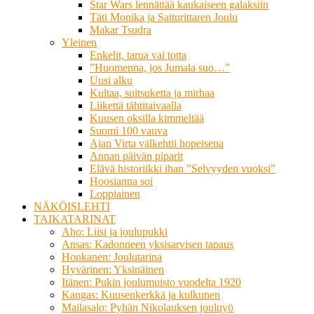
Star Wars lennättää kaukaiseen galaksiin
Täti Monika ja Saiturittaren Joulu
Makar Tsudra
Yleinen
Enkelit, tarua vai totta
”Huomenna, jos Jumala suo…”
Uusi alku
Kultaa, suitsuketta ja mirhaa
Liikettä tähtitaivaalla
Kuusen oksilla kimmeltää
Suomi 100 vauva
Ajan Virta välkehtii hopeisena
Annan päivän piparit
Elävä historiikki ihan ”Selvyyden vuoksi”
Hoosianna soi
Loppiainen
NÄKÖISLEHTI
TAIKATARINAT
Aho: Liisi ja joulupukki
Ansas: Kadonneen yksisarvisen tapaus
Honkanen: Joulutarina
Hyvärinen: Yksinäinen
Itänen: Pukin joulumuisto vuodelta 1920
Kangas: Kuusenkerkkä ja kulkunen
Mailasalo: Pyhän Nikolauksen jouluyö