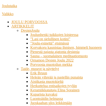
Siirry
Joulutaika
suoraan
Valikko
sisältöön
JOULU PORVOOSSA
ARTIKKELIT
DesignJoulu
Joulunhenki tuikkujen loisteessa
”Lasi on sielullinen kotini”
”Joulu-esinettä” etsimässä
Korvakoru kaunistaa ihmisen, himmeli huoneen
Pienestä pajasta ajatonta designia
Sauna – suomalainen meditaatiomuoto
Ornamon Design Joulu 2022
Porvoosta muotoilun mekka
Taide, museot ja näyttelyt
Erik Bruun
Heleän vihreää ja pastellin punaista
Aistikasta muotokieltä
Herkuttelua entisaikojen tyyliin
Keramiikkataitaja Elina Sorainen
Kuparista kuvaksi
Luontoäidin helmassa
Juoskaahan ulos leikkimään