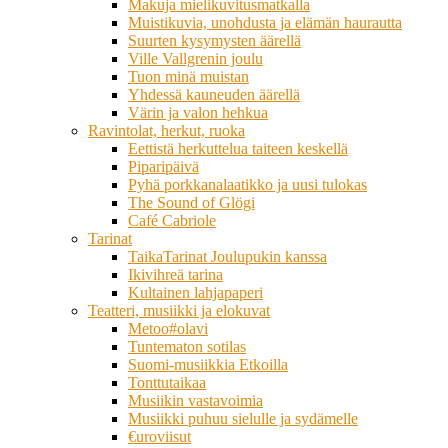
Makuja mielikuvitusmatkalla
Muistikuvia, unohdusta ja elämän haurautta
Suurten kysymysten äärellä
Ville Vallgrenin joulu
Tuon minä muistan
Yhdessä kauneuden äärellä
Värin ja valon hehkua
Ravintolat, herkut, ruoka
Eettistä herkuttelua taiteen keskellä
Piparipäivä
Pyhä porkkanalaatikko ja uusi tulokas
The Sound of Glögi
Café Cabriole
Tarinat
TaikaTarinat Joulupukin kanssa
Ikivihreä tarina
Kultainen lahjapaperi
Teatteri, musiikki ja elokuvat
Metoo#olavi
Tuntematon sotilas
Suomi-musiikkia Etkoilla
Tonttutaikaa
Musiikin vastavoimia
Musiikki puhuu sielulle ja sydämelle
€uroviisut