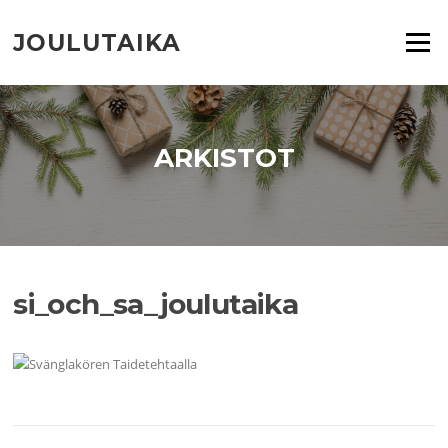
Siirry
suoraan
JOULUTAIKA
Valikko
sisältöön
ARKISTOT
si_och_sa_joulutaika