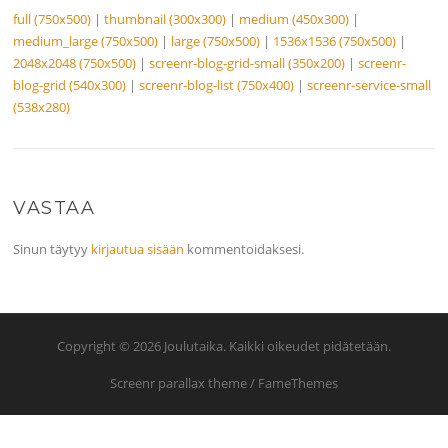
full (750x500)
|
thumbnail (300x300)
|
medium (450x300)
|
medium_large (750x500)
|
large (750x500)
|
1536x1536 (750x500)
|
2048x2048 (750x500)
|
screenr-blog-grid-small (350x200)
|
screenr-
blog-grid (540x300)
|
screenr-blog-list (750x400)
|
screenr-service-small
(538x280)
VASTAA
Sinun täytyy
kirjautua sisään
kommentoidaksesi.
Copyright © 2026 Joulutaika. Kaikki oikeudet pidätetään.
Screenr parallax theme
/ FameThemes