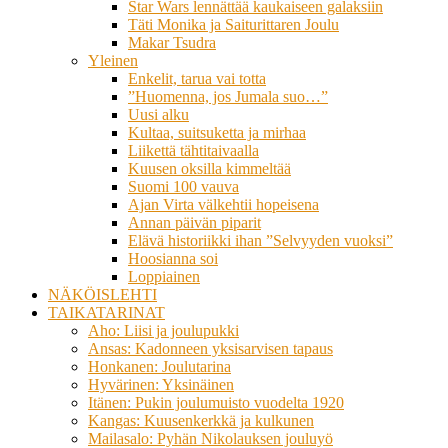
Star Wars lennättää kaukaiseen galaksiin
Täti Monika ja Saiturittaren Joulu
Makar Tsudra
Yleinen
Enkelit, tarua vai totta
”Huomenna, jos Jumala suo…”
Uusi alku
Kultaa, suitsuketta ja mirhaa
Liikettä tähtitaivaalla
Kuusen oksilla kimmeltää
Suomi 100 vauva
Ajan Virta välkehtii hopeisena
Annan päivän piparit
Elävä historiikki ihan ”Selvyyden vuoksi”
Hoosianna soi
Loppiainen
NÄKÖISLEHTI
TAIKATARINAT
Aho: Liisi ja joulupukki
Ansas: Kadonneen yksisarvisen tapaus
Honkanen: Joulutarina
Hyvärinen: Yksinäinen
Itänen: Pukin joulumuisto vuodelta 1920
Kangas: Kuusenkerkkä ja kulkunen
Mailasalo: Pyhän Nikolauksen jouluyö