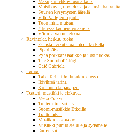
Makuja mielikuvitusmatkalla
Muistikuvia, unohdusta ja elämän haurautta
Suurten kysymysten äärellä
Ville Vallgrenin joulu
Tuon minä muistan
Yhdessä kauneuden äärellä
Värin ja valon hehkua
Ravintolat, herkut, ruoka
Eettistä herkuttelua taiteen keskellä
Piparipäivä
Pyhä porkkanalaatikko ja uusi tulokas
The Sound of Glögi
Café Cabriole
Tarinat
TaikaTarinat Joulupukin kanssa
Ikivihreä tarina
Kultainen lahjapaperi
Teatteri, musiikki ja elokuvat
Metoo#olavi
Tuntematon sotilas
Suomi-musiikkia Etkoilla
Tonttutaikaa
Musiikin vastavoimia
Musiikki puhuu sielulle ja sydämelle
€uroviisut