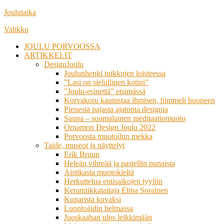
Siirry
Joulutaika
suoraan
Valikko
sisältöön
JOULU PORVOOSSA
ARTIKKELIT
DesignJoulu
Joulunhenki tuikkujen loisteessa
”Lasi on sielullinen kotini”
”Joulu-esinettä” etsimässä
Korvakoru kaunistaa ihmisen, himmeli huoneen
Pienestä pajasta ajatonta designia
Sauna – suomalainen meditaatiomuoto
Ornamon Design Joulu 2022
Porvoosta muotoilun mekka
Taide, museot ja näyttelyt
Erik Bruun
Heleän vihreää ja pastellin punaista
Aistikasta muotokieltä
Herkuttelua entisaikojen tyyliin
Keramiikkataitaja Elina Sorainen
Kuparista kuvaksi
Luontoäidin helmassa
Juoskaahan ulos leikkimään