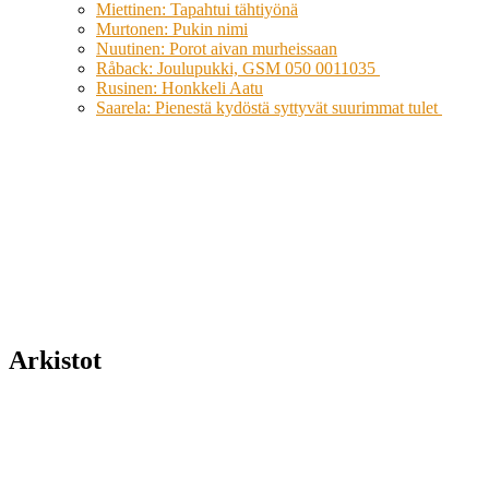
Miettinen: Tapahtui tähtiyönä
Murtonen: Pukin nimi
Nuutinen: Porot aivan murheissaan
Råback: Joulupukki, GSM 050 0011035
Rusinen: Honkkeli Aatu
Saarela: Pienestä kydöstä syttyvät suurimmat tulet
Arkistot