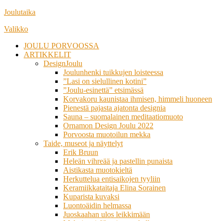
Siirry
Joulutaika
suoraan
Valikko
sisältöön
JOULU PORVOOSSA
ARTIKKELIT
DesignJoulu
Joulunhenki tuikkujen loisteessa
”Lasi on sielullinen kotini”
”Joulu-esinettä” etsimässä
Korvakoru kaunistaa ihmisen, himmeli huoneen
Pienestä pajasta ajatonta designia
Sauna – suomalainen meditaatiomuoto
Ornamon Design Joulu 2022
Porvoosta muotoilun mekka
Taide, museot ja näyttelyt
Erik Bruun
Heleän vihreää ja pastellin punaista
Aistikasta muotokieltä
Herkuttelua entisaikojen tyyliin
Keramiikkataitaja Elina Sorainen
Kuparista kuvaksi
Luontoäidin helmassa
Juoskaahan ulos leikkimään