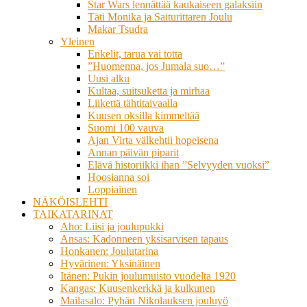
Star Wars lennättää kaukaiseen galaksiin
Täti Monika ja Saiturittaren Joulu
Makar Tsudra
Yleinen
Enkelit, tarua vai totta
”Huomenna, jos Jumala suo…”
Uusi alku
Kultaa, suitsuketta ja mirhaa
Liikettä tähtitaivaalla
Kuusen oksilla kimmeltää
Suomi 100 vauva
Ajan Virta välkehtii hopeisena
Annan päivän piparit
Elävä historiikki ihan ”Selvyyden vuoksi”
Hoosianna soi
Loppiainen
NÄKÖISLEHTI
TAIKATARINAT
Aho: Liisi ja joulupukki
Ansas: Kadonneen yksisarvisen tapaus
Honkanen: Joulutarina
Hyvärinen: Yksinäinen
Itänen: Pukin joulumuisto vuodelta 1920
Kangas: Kuusenkerkkä ja kulkunen
Mailasalo: Pyhän Nikolauksen jouluyö