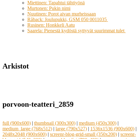
Miettinen: Tapahtui tähtiyönä
Murtonen: Pukin nimi
Nuutinen: Porot aivan murheissaan
Råback: Joulupukki, GSM 050 0011035
Rusinen: Honkkeli Aatu
Saarela: Pienestä kydöstä syttyvät suurimmat tulet
Arkistot
porvoon-teatteri_2859
full (900x600)
|
thumbnail (300x300)
|
medium (450x300)
|
medium_large (768x512)
|
large (790x527)
|
1536x1536 (900x600)
|
2048x2048 (900x600)
|
screenr-blog-grid-small (350x200)
|
screenr-