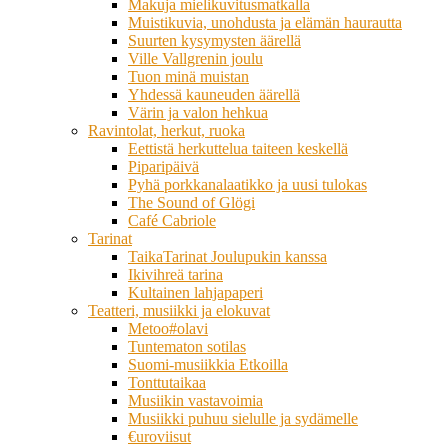
Makuja mielikuvitusmatkalla
Muistikuvia, unohdusta ja elämän haurautta
Suurten kysymysten äärellä
Ville Vallgrenin joulu
Tuon minä muistan
Yhdessä kauneuden äärellä
Värin ja valon hehkua
Ravintolat, herkut, ruoka
Eettistä herkuttelua taiteen keskellä
Piparipäivä
Pyhä porkkanalaatikko ja uusi tulokas
The Sound of Glögi
Café Cabriole
Tarinat
TaikaTarinat Joulupukin kanssa
Ikivihreä tarina
Kultainen lahjapaperi
Teatteri, musiikki ja elokuvat
Metoo#olavi
Tuntematon sotilas
Suomi-musiikkia Etkoilla
Tonttutaikaa
Musiikin vastavoimia
Musiikki puhuu sielulle ja sydämelle
€uroviisut