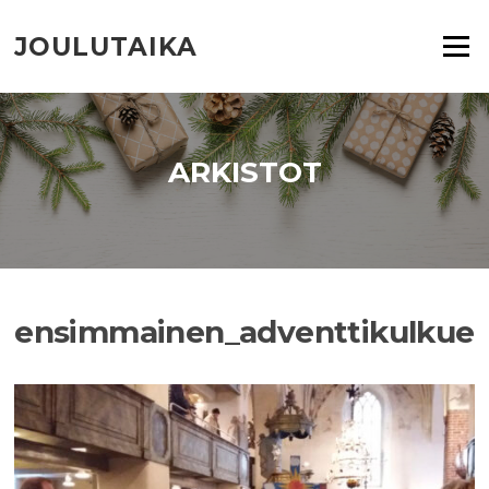
Siirry
suoraan
JOULUTAIKA
Valikko
sisältöön
ARKISTOT
ensimmainen_adventtikulkue