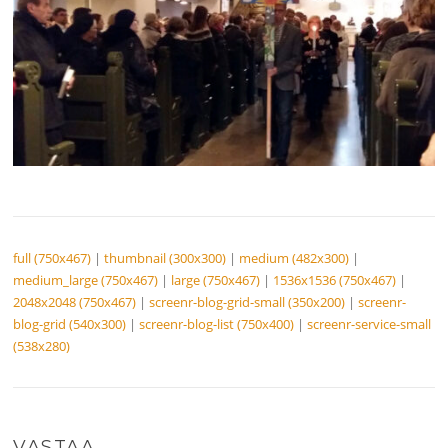
full (750x467)
|
thumbnail (300x300)
|
medium (482x300)
|
medium_large (750x467)
|
large (750x467)
|
1536x1536 (750x467)
|
2048x2048 (750x467)
|
screenr-blog-grid-small (350x200)
|
screenr-
blog-grid (540x300)
|
screenr-blog-list (750x400)
|
screenr-service-small
(538x280)
VASTAA