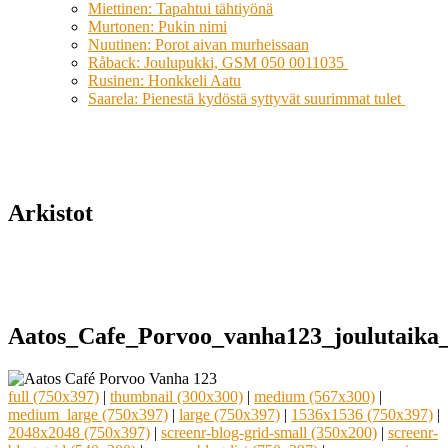
Miettinen: Tapahtui tähtiyönä
Murtonen: Pukin nimi
Nuutinen: Porot aivan murheissaan
Råback: Joulupukki, GSM 050 0011035
Rusinen: Honkkeli Aatu
Saarela: Pienestä kydöstä syttyvät suurimmat tulet
Arkistot
Aatos_Cafe_Porvoo_vanha123_joulutaika
full (750x397)
|
thumbnail (300x300)
|
medium (567x300)
|
medium_large (750x397)
|
large (750x397)
|
1536x1536 (750x397)
|
2048x2048 (750x397)
|
screenr-blog-grid-small (350x200)
|
screenr-