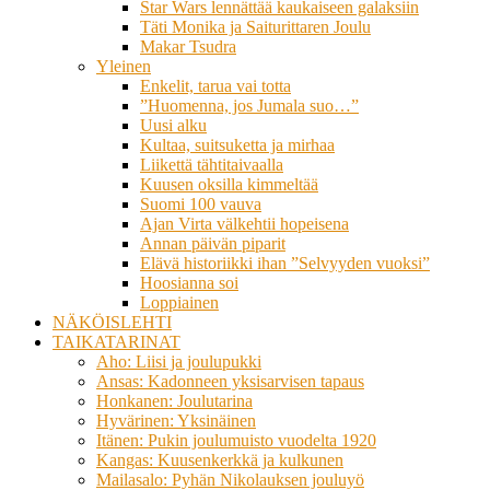
Star Wars lennättää kaukaiseen galaksiin
Täti Monika ja Saiturittaren Joulu
Makar Tsudra
Yleinen
Enkelit, tarua vai totta
”Huomenna, jos Jumala suo…”
Uusi alku
Kultaa, suitsuketta ja mirhaa
Liikettä tähtitaivaalla
Kuusen oksilla kimmeltää
Suomi 100 vauva
Ajan Virta välkehtii hopeisena
Annan päivän piparit
Elävä historiikki ihan ”Selvyyden vuoksi”
Hoosianna soi
Loppiainen
NÄKÖISLEHTI
TAIKATARINAT
Aho: Liisi ja joulupukki
Ansas: Kadonneen yksisarvisen tapaus
Honkanen: Joulutarina
Hyvärinen: Yksinäinen
Itänen: Pukin joulumuisto vuodelta 1920
Kangas: Kuusenkerkkä ja kulkunen
Mailasalo: Pyhän Nikolauksen jouluyö