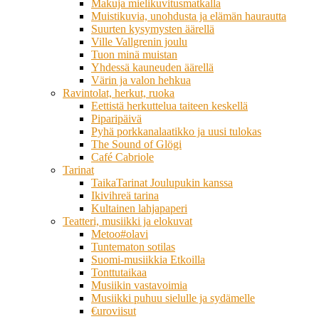
Makuja mielikuvitusmatkalla
Muistikuvia, unohdusta ja elämän haurautta
Suurten kysymysten äärellä
Ville Vallgrenin joulu
Tuon minä muistan
Yhdessä kauneuden äärellä
Värin ja valon hehkua
Ravintolat, herkut, ruoka
Eettistä herkuttelua taiteen keskellä
Piparipäivä
Pyhä porkkanalaatikko ja uusi tulokas
The Sound of Glögi
Café Cabriole
Tarinat
TaikaTarinat Joulupukin kanssa
Ikivihreä tarina
Kultainen lahjapaperi
Teatteri, musiikki ja elokuvat
Metoo#olavi
Tuntematon sotilas
Suomi-musiikkia Etkoilla
Tonttutaikaa
Musiikin vastavoimia
Musiikki puhuu sielulle ja sydämelle
€uroviisut