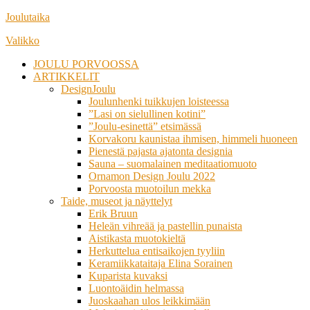
Siirry
Joulutaika
suoraan
Valikko
sisältöön
JOULU PORVOOSSA
ARTIKKELIT
DesignJoulu
Joulunhenki tuikkujen loisteessa
”Lasi on sielullinen kotini”
”Joulu-esinettä” etsimässä
Korvakoru kaunistaa ihmisen, himmeli huoneen
Pienestä pajasta ajatonta designia
Sauna – suomalainen meditaatiomuoto
Ornamon Design Joulu 2022
Porvoosta muotoilun mekka
Taide, museot ja näyttelyt
Erik Bruun
Heleän vihreää ja pastellin punaista
Aistikasta muotokieltä
Herkuttelua entisaikojen tyyliin
Keramiikkataitaja Elina Sorainen
Kuparista kuvaksi
Luontoäidin helmassa
Juoskaahan ulos leikkimään