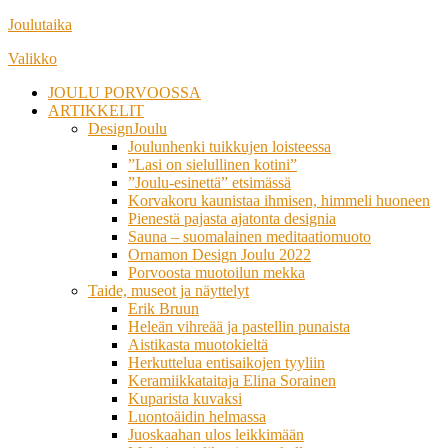
Siirry
Joulutaika
suoraan
Valikko
sisältöön
JOULU PORVOOSSA
ARTIKKELIT
DesignJoulu
Joulunhenki tuikkujen loisteessa
”Lasi on sielullinen kotini”
”Joulu-esinettä” etsimässä
Korvakoru kaunistaa ihmisen, himmeli huoneen
Pienestä pajasta ajatonta designia
Sauna – suomalainen meditaatiomuoto
Ornamon Design Joulu 2022
Porvoosta muotoilun mekka
Taide, museot ja näyttelyt
Erik Bruun
Heleän vihreää ja pastellin punaista
Aistikasta muotokieltä
Herkuttelua entisaikojen tyyliin
Keramiikkataitaja Elina Sorainen
Kuparista kuvaksi
Luontoäidin helmassa
Juoskaahan ulos leikkimään