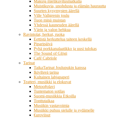
Makuja mielikuvitusmatkalla
Muistikuvia, unohdusta ja elämän haurautta
Suurten kysymysten äärellä
Ville Vallgrenin joulu
Tuon minä muistan
Yhdessä kauneuden äärellä
Värin ja valon hehkua
Ravintolat, herkut, ruoka
Eettistä herkuttelua taiteen keskellä
Piparipäivä
Pyhä porkkanalaatikko ja uusi tulokas
The Sound of Glögi
Café Cabriole
Tarinat
TaikaTarinat Joulupukin kanssa
Ikivihreä tarina
Kultainen lahjapaperi
Teatteri, musiikki ja elokuvat
Metoo#olavi
Tuntematon sotilas
Suomi-musiikkia Etkoilla
Tonttutaikaa
Musiikin vastavoimia
Musiikki puhuu sielulle ja sydämelle
€uroviisut