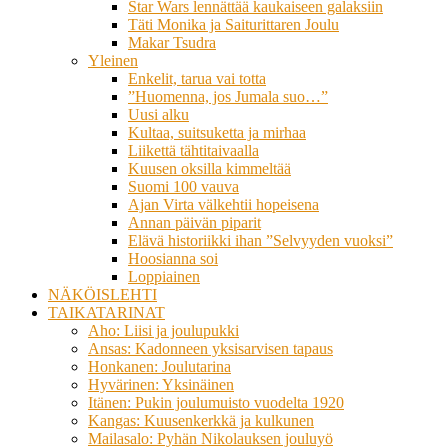
Star Wars lennättää kaukaiseen galaksiin
Täti Monika ja Saiturittaren Joulu
Makar Tsudra
Yleinen
Enkelit, tarua vai totta
”Huomenna, jos Jumala suo…”
Uusi alku
Kultaa, suitsuketta ja mirhaa
Liikettä tähtitaivaalla
Kuusen oksilla kimmeltää
Suomi 100 vauva
Ajan Virta välkehtii hopeisena
Annan päivän piparit
Elävä historiikki ihan ”Selvyyden vuoksi”
Hoosianna soi
Loppiainen
NÄKÖISLEHTI
TAIKATARINAT
Aho: Liisi ja joulupukki
Ansas: Kadonneen yksisarvisen tapaus
Honkanen: Joulutarina
Hyvärinen: Yksinäinen
Itänen: Pukin joulumuisto vuodelta 1920
Kangas: Kuusenkerkkä ja kulkunen
Mailasalo: Pyhän Nikolauksen jouluyö