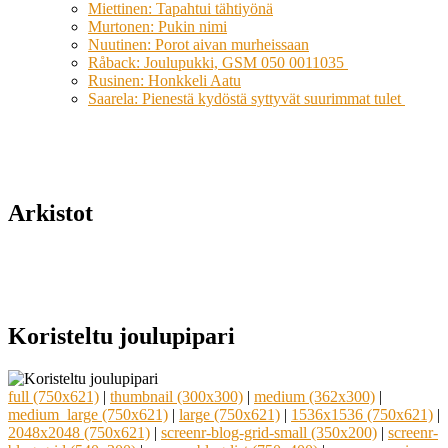
Miettinen: Tapahtui tähtiyönä
Murtonen: Pukin nimi
Nuutinen: Porot aivan murheissaan
Råback: Joulupukki, GSM 050 0011035
Rusinen: Honkkeli Aatu
Saarela: Pienestä kydöstä syttyvät suurimmat tulet
Arkistot
Koristeltu joulupipari
full (750x621)
|
thumbnail (300x300)
|
medium (362x300)
|
medium_large (750x621)
|
large (750x621)
|
1536x1536 (750x621)
|
2048x2048 (750x621)
|
screenr-blog-grid-small (350x200)
|
screenr-