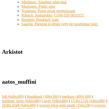
Miettinen: Tapahtui tähtiyönä
Murtonen: Pukin nimi
Nuutinen: Porot aivan murheissaan
Råback: Joulupukki, GSM 050 0011035
Rusinen: Honkkeli Aatu
Saarela: Pienestä kydöstä syttyvät suurimmat tulet
Arkistot
aatos_muffini
full (640x480)
|
thumbnail (300x300)
|
medium (400x300)
|
medium_large (640x480)
|
large (640x480)
|
1536x1536 (640x480)
|
2048x2048 (640x480)
|
screenr-blog-grid-small (350x200)
|
screenr-