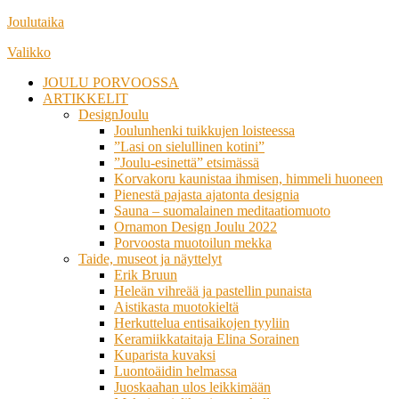
Siirry
Joulutaika
suoraan
Valikko
sisältöön
JOULU PORVOOSSA
ARTIKKELIT
DesignJoulu
Joulunhenki tuikkujen loisteessa
”Lasi on sielullinen kotini”
”Joulu-esinettä” etsimässä
Korvakoru kaunistaa ihmisen, himmeli huoneen
Pienestä pajasta ajatonta designia
Sauna – suomalainen meditaatiomuoto
Ornamon Design Joulu 2022
Porvoosta muotoilun mekka
Taide, museot ja näyttelyt
Erik Bruun
Heleän vihreää ja pastellin punaista
Aistikasta muotokieltä
Herkuttelua entisaikojen tyyliin
Keramiikkataitaja Elina Sorainen
Kuparista kuvaksi
Luontoäidin helmassa
Juoskaahan ulos leikkimään