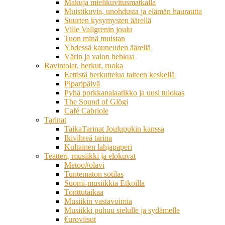
Makuja mielikuvitusmatkalla
Muistikuvia, unohdusta ja elämän haurautta
Suurten kysymysten äärellä
Ville Vallgrenin joulu
Tuon minä muistan
Yhdessä kauneuden äärellä
Värin ja valon hehkua
Ravintolat, herkut, ruoka
Eettistä herkuttelua taiteen keskellä
Piparipäivä
Pyhä porkkanalaatikko ja uusi tulokas
The Sound of Glögi
Café Cabriole
Tarinat
TaikaTarinat Joulupukin kanssa
Ikivihreä tarina
Kultainen lahjapaperi
Teatteri, musiikki ja elokuvat
Metoo#olavi
Tuntematon sotilas
Suomi-musiikkia Etkoilla
Tonttutaikaa
Musiikin vastavoimia
Musiikki puhuu sielulle ja sydämelle
€uroviisut