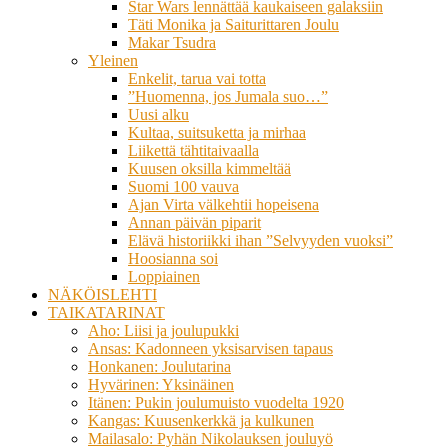
Star Wars lennättää kaukaiseen galaksiin
Täti Monika ja Saiturittaren Joulu
Makar Tsudra
Yleinen
Enkelit, tarua vai totta
”Huomenna, jos Jumala suo…”
Uusi alku
Kultaa, suitsuketta ja mirhaa
Liikettä tähtitaivaalla
Kuusen oksilla kimmeltää
Suomi 100 vauva
Ajan Virta välkehtii hopeisena
Annan päivän piparit
Elävä historiikki ihan ”Selvyyden vuoksi”
Hoosianna soi
Loppiainen
NÄKÖISLEHTI
TAIKATARINAT
Aho: Liisi ja joulupukki
Ansas: Kadonneen yksisarvisen tapaus
Honkanen: Joulutarina
Hyvärinen: Yksinäinen
Itänen: Pukin joulumuisto vuodelta 1920
Kangas: Kuusenkerkkä ja kulkunen
Mailasalo: Pyhän Nikolauksen jouluyö